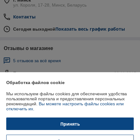
г. Минск
ул. Короля, 17-28, Минск, Беларусь
Контакты
Показать весь график работы
Сегодня выходной
Отзывы о магазине
5 отзывов за всё время
Покупатель
22.11.2017
Обработка файлов cookie
Отлично
Мы используем файлы cookies для обеспечения удобства
пользователей портала и предоставления персональных
Пользователь скрыл свои данные
15.02.2016
рекомендаций.
Вы можете настроить файлы cookies или
отключить их.
Отлично
Показать все отзывы
Принять