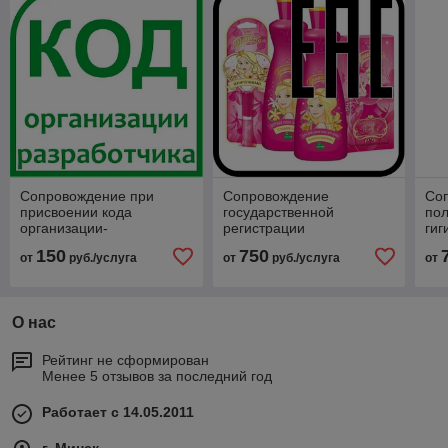
Сопровождение при
Сопровождение
Со
присвоении кода
государственной
пол
организации-
регистрации
гиг
разработчика РБ
косметической продукции
зак
150
750
от
руб./услуга
от
руб./услуга
от
в соответствии с ТР ТС
пр
009/2011
О нас
Рейтинг не сформирован
Менее 5 отзывов за последний год
Работает с 14.05.2011