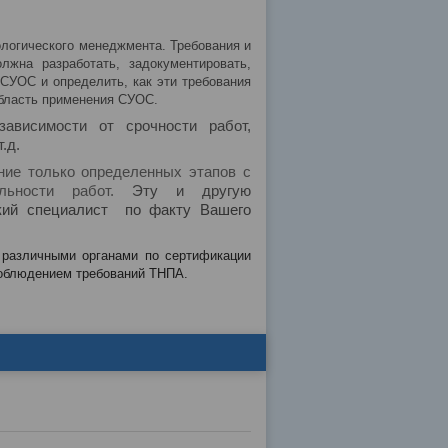
логического менеджмента. Требования и
лжна разработать, задокументировать,
 СУОС и определить, как эти требования
область применения СУОС.
висимости от срочности работ,
.д.
ние только определенных этапов с
ельности работ.
Эту и другую
ий специалист по факту Вашего
 различными органами по сертификации
соблюдением требований ТНПА.