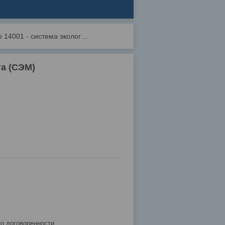
Iso 14001 - система экологического менеджмента (сэм)
та (СЭМ)
по договоренности